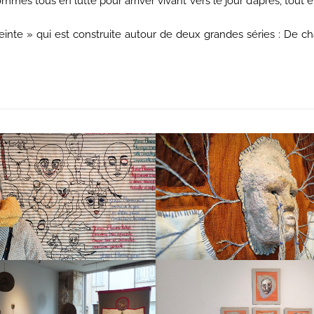
mmes tous en lutte pour arriver vivant vers le jour d’après, tout 
te » qui est construite autour de deux grandes séries : De chair,