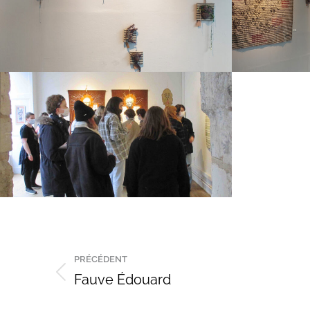
Navigation
PRÉCÉDENT
de
Fauve Édouard
Onglet
précédent