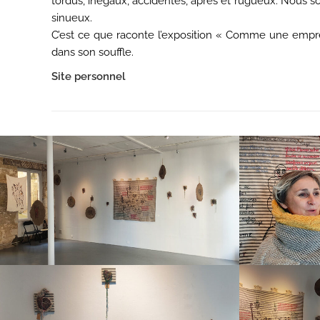
tordus, inégaux, accidentés, âpres et rugueux. Nous so
sinueux.
C’est ce que raconte l’exposition « Comme une emprein
dans son souffle.
Site personnel