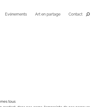
Evénements
Art en partage
Contact
Recherche
:
ommes tous