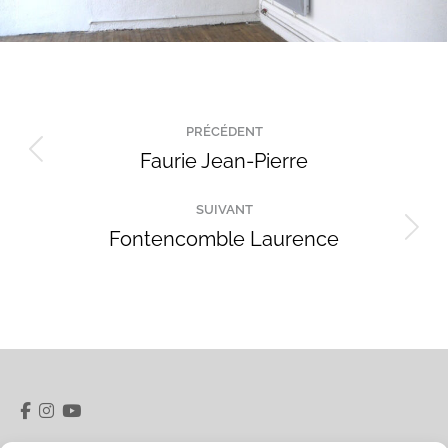
Navigation
PRÉCÉDENT
de
Faurie Jean-Pierre
Onglet
précédent
commentaire
SUIVANT
Fontencomble Laurence
Projets
similaires