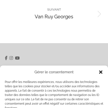
précédent
commentaire
SUIVANT
Van Ruy Georges
Projets
similaires
5 rue du Pâty 28400 Nogent-le-Rotrou
Gérer le consentement
06 32 40 20 48
Pour offrir les meilleures expériences, nous utilisons des technologies
Ouverture Vendredi / Samedi 15h00-18h00 et sur
telles que les cookies pour stocker et/ou accéder aux informations des
rendez-vous
labelfriche.contact@gmail.com
appareils. Le fait de consentir à ces technologies nous permettra de
traiter des données telles que le comportement de navigation ou les ID
uniques sur ce site. Le fait de ne pas consentir ou de retirer son
Veuillez entrer votre email pour recevoir notre
consentement peut avoir un effet négatif sur certaines caractéristiques et
newsletter :