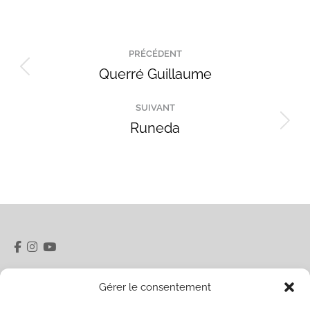
Navigation
PRÉCÉDENT
de
Querré Guillaume
Onglet
précédent
commentaire
SUIVANT
Runeda
Projets
similaires
5 rue du Pâty 28400 Nogent-le-Rotrou
Gérer le consentement
06 32 40 20 48