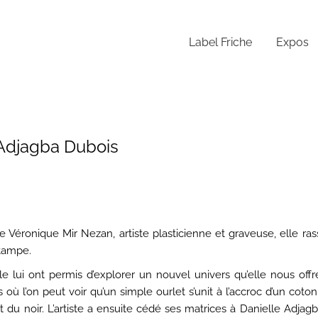
Label Friche
Expos
 Adjagba Dubois
l de Véronique Mir Nezan, artiste plasticienne et graveuse, elle
stampe.
e lui ont permis d’explorer un nouvel univers qu’elle nous offr
ù l’on peut voir qu’un simple ourlet s’unit à l’accroc d’un coton
 et du noir. L’artiste a ensuite cédé ses matrices à Danielle Adja