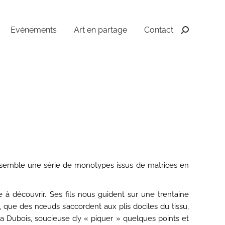
Evénements
Art en partage
Contact
Recherche
:
 rassemble une série de monotypes issus de matrices en
e à découvrir. Ses fils nous guident sur une trentaine
, que des nœuds s’accordent aux plis dociles du tissu,
gba Dubois, soucieuse d’y « piquer » quelques points et