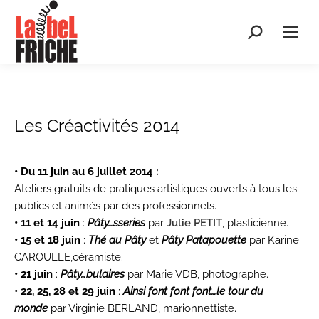
Recherche
:
Les Créactivités 2014
• Du 11 juin au 6 juillet 2014 :
Ateliers gratuits de pratiques artistiques ouverts à tous les
publics et animés par des professionnels.
• 11 et 14 juin
:
Pâty…sseries
par
Julie PETIT
, plasticienne.
• 15 et 18 juin
:
Thé au Pâty
et
Pâty Patapouette
par Karine
CAROULLE,céramiste.
• 21 juin
:
Pâty…bulaires
par Marie VDB, photographe.
• 22, 25, 28 et 29 juin
:
Ainsi font font font…le tour du
monde
par Virginie BERLAND, marionnettiste.