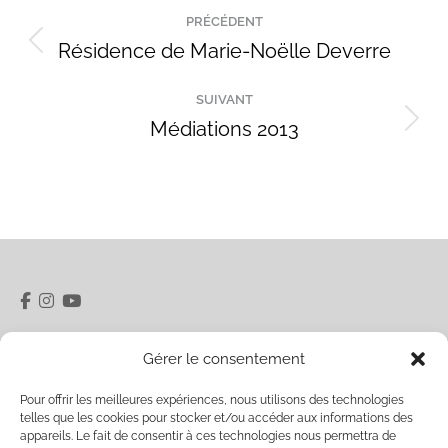
Navigation
PRÉCÉDENT
de
Résidence de Marie-Noëlle Deverre
Onglet
précédent
commentaire
SUIVANT
Médiations 2013
Projets
similaires
5 rue du Pâty 28400 Nogent-le-Rotrou
Gérer le consentement
06 32 40 20 48
Pour offrir les meilleures expériences, nous utilisons des technologies
Ouverture Vendredi / Samedi 15h00-18h00 et sur
telles que les cookies pour stocker et/ou accéder aux informations des
rendez-vous
labelfriche.contact@gmail.com
appareils. Le fait de consentir à ces technologies nous permettra de