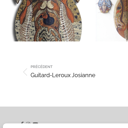
Navigation
PRÉCÉDENT
de
Guitard-Leroux Josianne
Onglet
précédent
commentaire