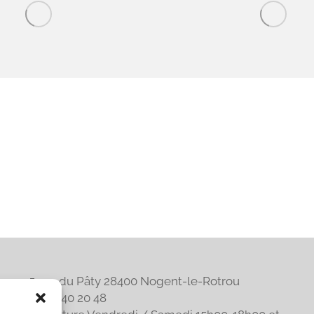
Projets
similaires
5 rue du Pâty 28400 Nogent-le-Rotrou
06 32 40 20 48