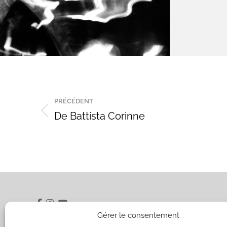
Navigation
PRÉCÉDENT
de
De Battista Corinne
Onglet
précédent
commentaire
Gérer le consentement