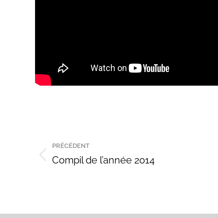
Navigation
PRÉCÉDENT
de
Compil de l’année 2014
Onglet
précédent
commentaire