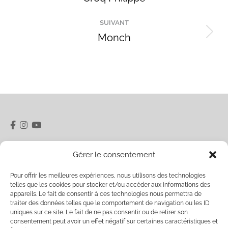
précédent
commentaire
SUIVANT
Monch
Projets
similaires
5 rue du Pâty 28400 Nogent-le-Rotrou
Gérer le consentement
06 32 40 20 48
Ouverture Vendredi / Samedi 15h00-18h00 et sur
Pour offrir les meilleures expériences, nous utilisons des technologies
telles que les cookies pour stocker et/ou accéder aux informations des
rendez-vous
labelfriche.contact@gmail.com
appareils. Le fait de consentir à ces technologies nous permettra de
traiter des données telles que le comportement de navigation ou les ID
uniques sur ce site. Le fait de ne pas consentir ou de retirer son
Veuillez entrer votre email pour recevoir notre
consentement peut avoir un effet négatif sur certaines caractéristiques et