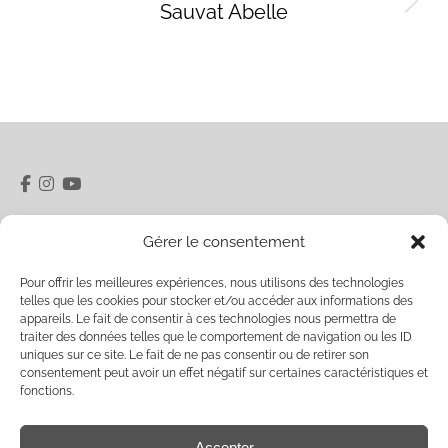
Sauvat Abelle
Projets
similaires
5 rue du Pâty 28400 Nogent-le-Rotrou
Gérer le consentement
06 32 40 20 48
Ouverture Vendredi / Samedi 15h00-18h00 et sur
Pour offrir les meilleures expériences, nous utilisons des technologies
telles que les cookies pour stocker et/ou accéder aux informations des
rendez-vous
labelfriche.contact@gmail.com
appareils. Le fait de consentir à ces technologies nous permettra de
traiter des données telles que le comportement de navigation ou les ID
uniques sur ce site. Le fait de ne pas consentir ou de retirer son
Veuillez entrer votre email pour recevoir notre
consentement peut avoir un effet négatif sur certaines caractéristiques et
newsletter :
fonctions.
Accepter